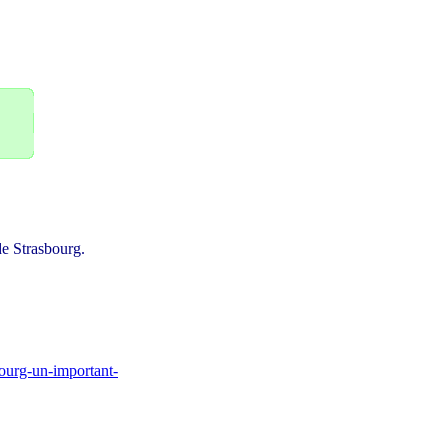
e Strasbourg.
bourg-un-important-