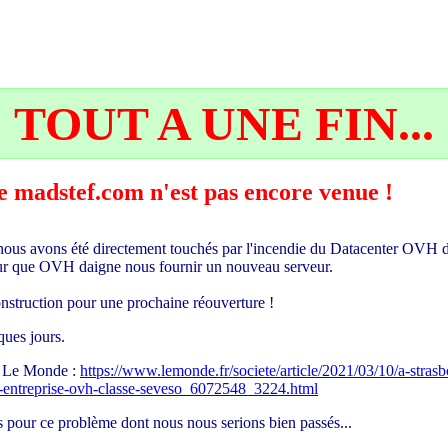
TOUT A UNE FIN...
 de madstef.com n'est pas encore venue !
ous avons été directement touchés par l'incendie du Datacenter OVH d
pour que OVH daigne nous fournir un nouveau serveur.
econstruction pour une prochaine réouverture !
ues jours.
ur Le Monde :
https://www.lemonde.fr/societe/article/2021/03/10/a-stras
-l-entreprise-ovh-classe-seveso_6072548_3224.html
 pour ce problème dont nous nous serions bien passés...