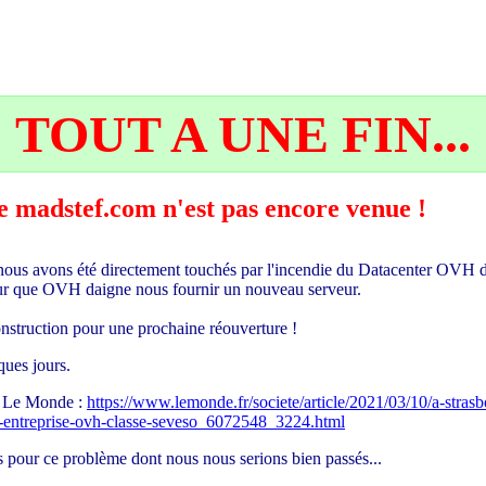
TOUT A UNE FIN...
 de madstef.com n'est pas encore venue !
ous avons été directement touchés par l'incendie du Datacenter OVH d
pour que OVH daigne nous fournir un nouveau serveur.
econstruction pour une prochaine réouverture !
ues jours.
ur Le Monde :
https://www.lemonde.fr/societe/article/2021/03/10/a-stras
-l-entreprise-ovh-classe-seveso_6072548_3224.html
 pour ce problème dont nous nous serions bien passés...