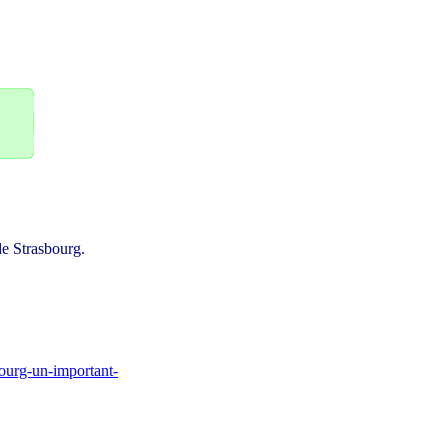
e Strasbourg.
bourg-un-important-