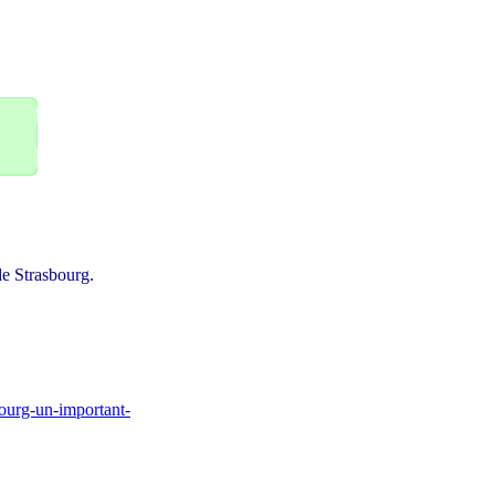
e Strasbourg.
bourg-un-important-