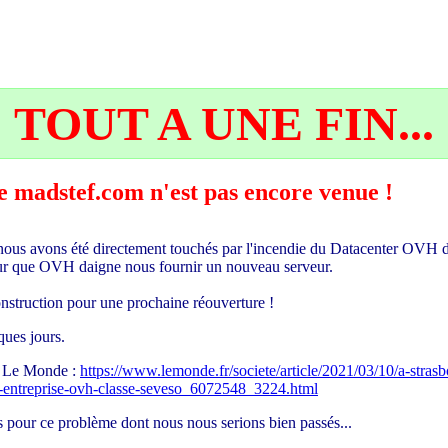
TOUT A UNE FIN...
 de madstef.com n'est pas encore venue !
ous avons été directement touchés par l'incendie du Datacenter OVH d
pour que OVH daigne nous fournir un nouveau serveur.
econstruction pour une prochaine réouverture !
ues jours.
ur Le Monde :
https://www.lemonde.fr/societe/article/2021/03/10/a-stras
-l-entreprise-ovh-classe-seveso_6072548_3224.html
 pour ce problème dont nous nous serions bien passés...