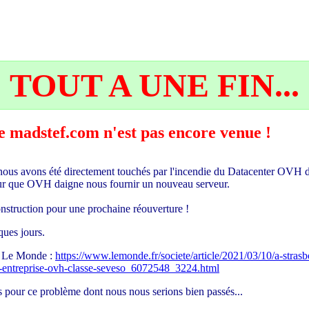
TOUT A UNE FIN...
 de madstef.com n'est pas encore venue !
ous avons été directement touchés par l'incendie du Datacenter OVH d
pour que OVH daigne nous fournir un nouveau serveur.
econstruction pour une prochaine réouverture !
ues jours.
ur Le Monde :
https://www.lemonde.fr/societe/article/2021/03/10/a-stras
-l-entreprise-ovh-classe-seveso_6072548_3224.html
 pour ce problème dont nous nous serions bien passés...