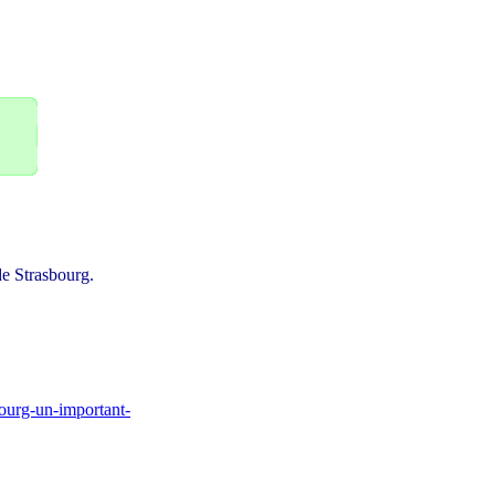
e Strasbourg.
bourg-un-important-