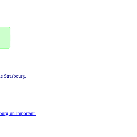
e Strasbourg.
bourg-un-important-