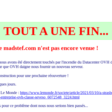
TOUT A UNE FIN...
 de madstef.com n'est pas encore venue !
ous avons été directement touchés par l'incendie du Datacenter OVH d
pour que OVH daigne nous fournir un nouveau serveur.
econstruction pour une prochaine réouverture !
ues jours.
ur Le Monde :
https://www.lemonde.fr/societe/article/2021/03/10/a-stras
-l-entreprise-ovh-classe-seveso_6072548_3224.html
 pour ce problème dont nous nous serions bien passés...