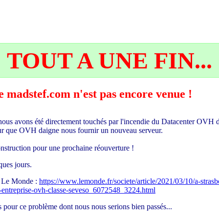
TOUT A UNE FIN...
 de madstef.com n'est pas encore venue !
ous avons été directement touchés par l'incendie du Datacenter OVH d
pour que OVH daigne nous fournir un nouveau serveur.
econstruction pour une prochaine réouverture !
ues jours.
ur Le Monde :
https://www.lemonde.fr/societe/article/2021/03/10/a-stras
-l-entreprise-ovh-classe-seveso_6072548_3224.html
 pour ce problème dont nous nous serions bien passés...