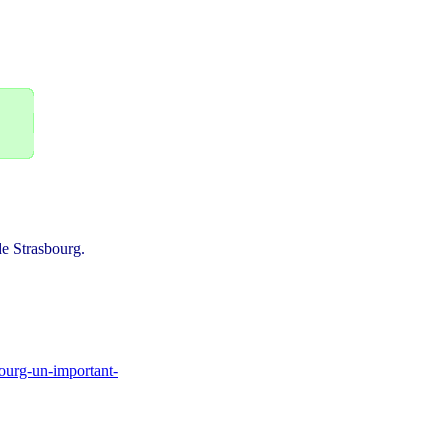
e Strasbourg.
bourg-un-important-