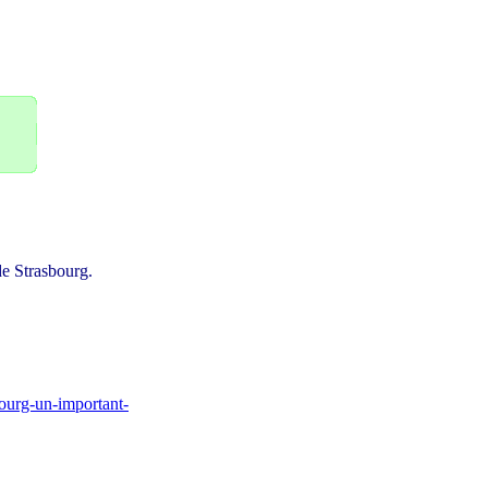
e Strasbourg.
bourg-un-important-