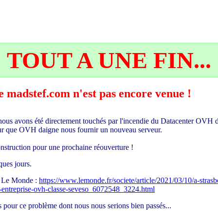
TOUT A UNE FIN...
 de madstef.com n'est pas encore venue !
ous avons été directement touchés par l'incendie du Datacenter OVH d
pour que OVH daigne nous fournir un nouveau serveur.
econstruction pour une prochaine réouverture !
ues jours.
ur Le Monde :
https://www.lemonde.fr/societe/article/2021/03/10/a-stras
-l-entreprise-ovh-classe-seveso_6072548_3224.html
 pour ce problème dont nous nous serions bien passés...